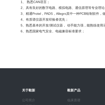
1、 熟悉CAN语言；
2、具有良好的数字电路、模拟电路、通信原理等专业理论
3、精通Protel，PADS，Allegro其中一种PCB绘制软件
4、有质谱仪器开发经验者优先；
5、熟悉基本的开发/测试仪器， 动手能力强，能熟练使用示
6、熟悉国家电气安全、电磁兼容标准要求；
关于毅新
毅新产品
公司简介
临床质谱