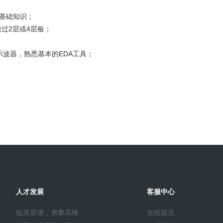
基础知识；
，做过2层或4层板；
波器，熟悉基本的EDA工具；
人才发展
客服中心
临床质谱，勇攀高峰
在线留言