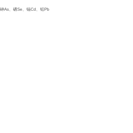
砷As、硒Se、镉Cd、铅Pb