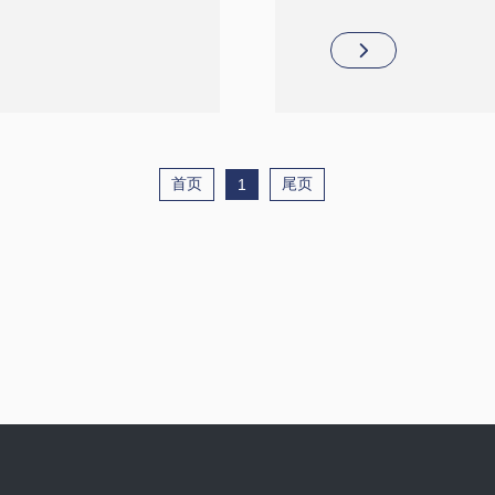
平台开发出了一系列新的产
GMP标准厂房,是国内
、稳定性好等特点,为
Clin-TOF质谱仪于2
NMPA认证的飞行时间
首页
尾页
1